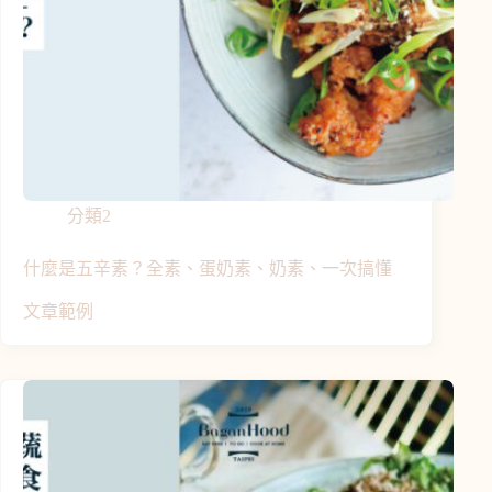
分類2
什麼是五辛素？全素、蛋奶素、奶素、一次搞懂
文章範例